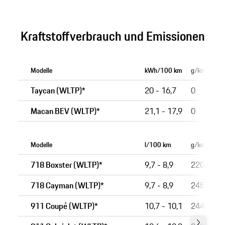
Kraftstoffverbrauch und Emissionen
Modelle
kWh/100 km
g/km
Taycan (WLTP)*
20 - 16,7
0
Macan BEV (WLTP)*
21,1 - 17,9
0
Modelle
l/100 km
g/km
718 Boxster (WLTP)*
9,7 - 8,9
220 - 20
718 Cayman (WLTP)*
9,7 - 8,9
245 - 23
911 Coupé (WLTP)*
10,7 - 10,1
244 - 23